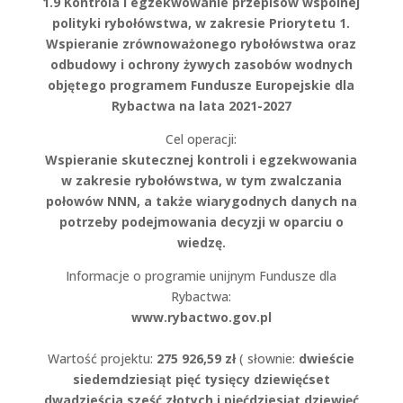
1.9 Kontrola i egzekwowanie przepisów wspólnej
polityki rybołówstwa, w zakresie Priorytetu 1.
Wspieranie zrównoważonego rybołówstwa oraz
odbudowy i ochrony żywych zasobów wodnych
objętego programem Fundusze Europejskie dla
Rybactwa na lata 2021-
2027
Cel operacji:
Wspieranie skutecznej kontroli i egzekwowania
w zakresie rybołówstwa, w tym zwalczania
połowów NNN, a także wiarygodnych danych na
potrzeby podejmowania decyzji w oparciu o
wiedzę.
Informacje o programie unijnym Fundusze dla
Rybactwa:
www.rybactwo.gov.pl
Wartość projektu:
275 926,59 zł
( słownie:
dwieście
siedemdziesiąt pięć tysięcy dziewięćset
dwadzieścia sześć złotyc
h
i pięćdziesiąt dziewięć