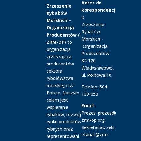
Adres do
Zrzeszenie
korespondencj
Rybaków
i:
Morskich –
Zrzeszenie
Organizacja
Rybaków
Producentów
(
Morskich -
ZRM-OP)
to
Organizacja
organizacja
Producentów
zrzeszająca
84-
120
producentów
Władysławowo,
sektora
ul.
Portowa 10
.
rybołówstwa
morskiego w
Telefon:
504-
Polsce. Naszym
139-
053
celem jest
Email:
wspieranie
Prezes
:
prezes@
rybaków, rozwój
zrm-
op.org
rynku produktów
Sekretariat
:
sekr
rybnych oraz
etariat@zrm-
reprezentowani