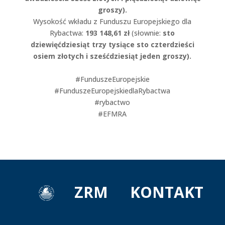
groszy).
Wysokość wkładu z Funduszu Europejskiego dla
Rybactwa:
193 148,61 zł
(słownie:
sto
dziewięćdziesiąt trzy tysiące sto czterdzieści
osiem złotych i sześćdziesiąt jeden groszy).
#FunduszeEuropejskie
#FunduszeEuropejskiedlaRybactwa
#rybactwo
#EFMRA
ZRM
KONTAKT